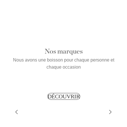
Classic Malt
Blended Whisky
Nos marques
Nous avons une boisson pour chaque personne et
chaque occasion
RIR
DÉCOUVRIR