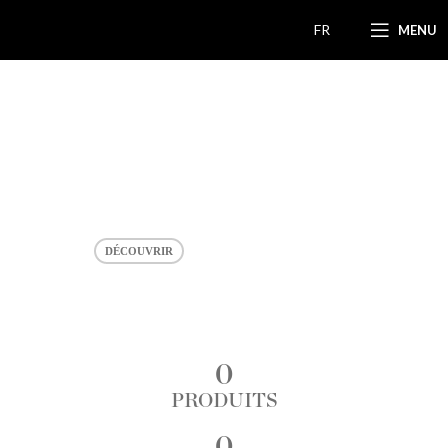
FR
MENU
Tout droit des tropiques
Rhum de L’île Maurice
Aux Paillettes d'Or 24 Carats
DÉCOUVRIR
0
PRODUITS
0